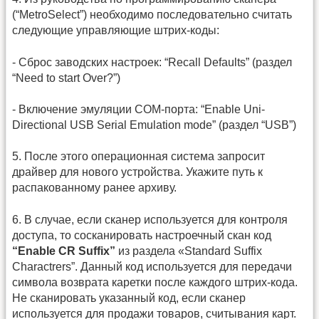
(“MetroSelect”) необходимо последовательно считать
следующие управляющие штрих-коды:
- Сброс заводских настроек: “Recall Defaults” (раздел
“Need to start Over?”)
- Включение эмуляции COM-порта: “Enable Uni-
Directional USB Serial Emulation mode” (раздел “USB”)
5. После этого операционная система запросит
драйвер для нового устройства. Укажите путь к
распакованному ранее архиву.
6. В случае, если сканер используется для контроля
доступа, то сосканировать настроечный скан код
“
Enable
CR
Suffix
”
из раздела «Standard Suffix
Charactrers”. Данный код используется для передачи
символа возврата каретки после каждого штрих-кода.
Не сканировать указанный код, если сканер
используется для продажи товаров, считывания карт.